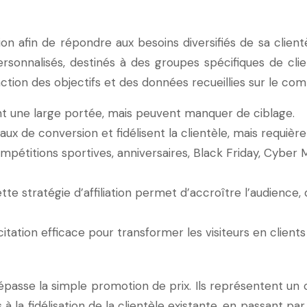
n afin de répondre aux besoins diversifiés de sa client
rsonnalisés, destinés à des groupes spécifiques de cl
nction des objectifs et des données recueillies sur le
ent une large portée, mais peuvent manquer de ciblage.
e taux de conversion et fidélisent la clientèle, mais requ
ompétitions sportives, anniversaires, Black Friday, Cyber
tte stratégie d’affiliation permet d’accroître l’audience, d
citation efficace pour transformer les visiteurs en clients
épasse la simple promotion de prix. Ils représentent un 
ts à la fidélisation de la clientèle existante, en passa